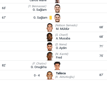
Carlos Mané
(Y. Bennasser)
63'
G. Sağlam
67'
G. Sağlam
(Nélson Semedo)
68'
M. Müldür
(S. Cherif)
68'
A. Musaba
(D. Nene)
71'
O. Aydın
(N. Kanté)
75'
Fred
(F. Chalov)
82'
G. Onugkha
Talisca
87'
0 - 4
(K. Aktürkoğlu)