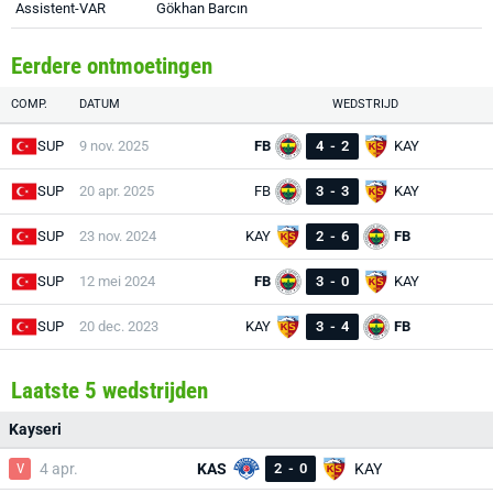
Assistent-VAR
Gökhan Barcın
Eerdere ontmoetingen
COMP.
DATUM
WEDSTRIJD
SUP
9 nov. 2025
FB
4
-
2
KAY
SUP
20 apr. 2025
FB
3
-
3
KAY
SUP
23 nov. 2024
KAY
2
-
6
FB
SUP
12 mei 2024
FB
3
-
0
KAY
SUP
20 dec. 2023
KAY
3
-
4
FB
Laatste 5 wedstrijden
Kayseri
V
4 apr.
KAS
2
-
0
KAY