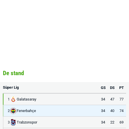
De stand
Süper Lig
GS
DS
PT
Galatasaray
34
47
77
1
Fenerbahçe
34
40
74
2
Trabzonspor
34
22
69
3