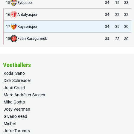
Eyüpspor
34
-15
33
15
Antalyaspor
34
-22
32
16
Kayserispor
34
-35
30
17
Fatih Karagümrük
34
-23
30
18
Voetballers
Kodai Sano
Dick Schreuder
Jordi Cruijff
Marc-André ter Stegen
Mika Godts
Joey Veerman
Givairo Read
Míchel
Jofre Torrents