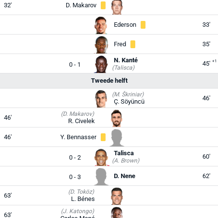
32'
D. Makarov
Ederson
33'
Fred
35'
N. Kanté
+1
45'
0 - 1
(Talisca)
Tweede helft
(M. Škriniar)
46'
Ç. Söyüncü
(D. Makarov)
46'
R. Civelek
46'
Y. Bennasser
Talisca
60'
0 - 2
(A. Brown)
D. Nene
62'
0 - 3
(D. Toköz)
63'
L. Bénes
(J. Katongo)
63'