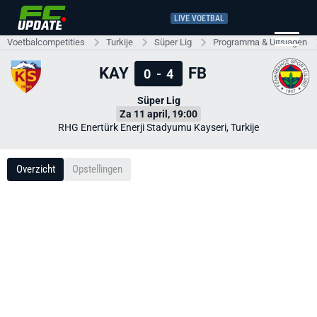
LIVE VOETBAL
Voetbalcompetities
Turkije
Süper Lig
Programma & Uitslagen
KAY
FB
0
-
4
Süper Lig
Za 11 april, 19:00
RHG Enertürk Enerji Stadyumu Kayseri, Turkije
Overzicht
Opstellingen