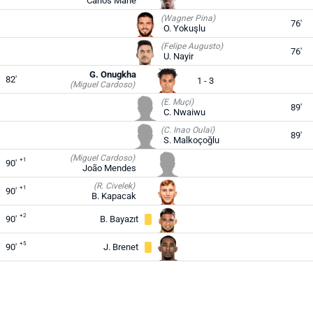
Carlos Mané
(Wagner Pina)
76'
O. Yokuşlu
(Felipe Augusto)
76'
U. Nayir
G. Onugkha
82'
1 - 3
(Miguel Cardoso)
(E. Muçi)
89'
C. Nwaiwu
(C. Inao Oulaï)
89'
S. Malkoçoğlu
(Miguel Cardoso)
+1
90'
João Mendes
(R. Civelek)
+1
90'
B. Kapacak
+2
90'
B. Bayazıt
+5
90'
J. Brenet