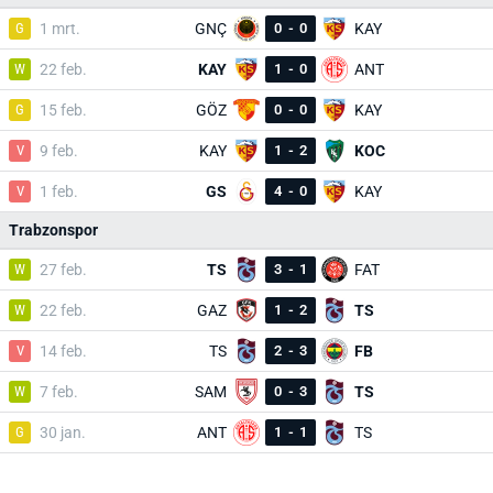
G
1 mrt.
GNÇ
0
-
0
KAY
W
22 feb.
KAY
1
-
0
ANT
G
15 feb.
GÖZ
0
-
0
KAY
V
9 feb.
KAY
1
-
2
KOC
V
1 feb.
GS
4
-
0
KAY
Trabzonspor
W
27 feb.
TS
3
-
1
FAT
W
22 feb.
GAZ
1
-
2
TS
V
14 feb.
TS
2
-
3
FB
W
7 feb.
SAM
0
-
3
TS
G
30 jan.
ANT
1
-
1
TS