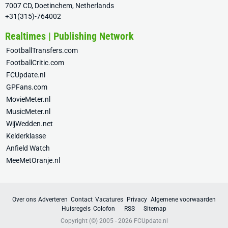
7007 CD, Doetinchem, Netherlands
+31(315)-764002
Realtimes | Publishing Network
FootballTransfers.com
FootballCritic.com
FCUpdate.nl
GPFans.com
MovieMeter.nl
MusicMeter.nl
WijWedden.net
Kelderklasse
Anfield Watch
MeeMetOranje.nl
Over ons
Adverteren
Contact
Vacatures
Privacy
Algemene voorwaarden
Huisregels
Colofon
RSS
Sitemap
Copyright (©) 2005 - 2026
FCUpdate.nl