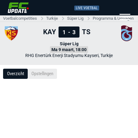
LIVE VOETBAL
Voetbalcompetities
Turkije
Süper Lig
Programma & Uitslagen
KAY
TS
1
-
3
Süper Lig
Ma 9 maart, 18:00
RHG Enertürk Enerji Stadyumu Kayseri, Turkije
Overzicht
Opstellingen