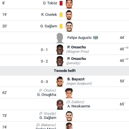
8'
D. Toköz
19'
R. Civelek
20'
G. Sağlam
Felipe Augusto
44'
P. Onuachu
+2
45'
0 - 1
(Wagner Pina)
P. Onuachu
+7
45'
0 - 2
(penalty)
Tweede helft
B. Bayazıt
53'
0 - 3
(eigen doelpunt)
(F. Chalov)
62'
G. Onugkha
(O. Zubkov)
65'
A. Nwakaeme
(F. Soyalp)
73'
G. Sağlam
(D. Makarov)
74'