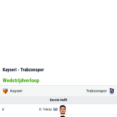
Kayseri - Trabzonspor
Wedstrijdverloop
Kayseri
Trabzonspor
Eerste helft
6'
D. Toköz