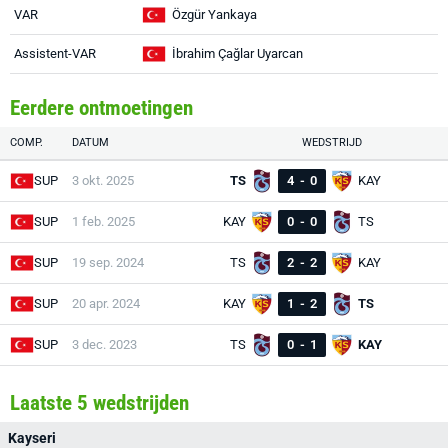
VAR
Özgür Yankaya
Assistent-VAR
İbrahim Çağlar Uyarcan
Eerdere ontmoetingen
COMP.
DATUM
WEDSTRIJD
SUP
3 okt. 2025
TS
4
-
0
KAY
SUP
1 feb. 2025
KAY
0
-
0
TS
SUP
19 sep. 2024
TS
2
-
2
KAY
SUP
20 apr. 2024
KAY
1
-
2
TS
SUP
3 dec. 2023
TS
0
-
1
KAY
Laatste 5 wedstrijden
Kayseri