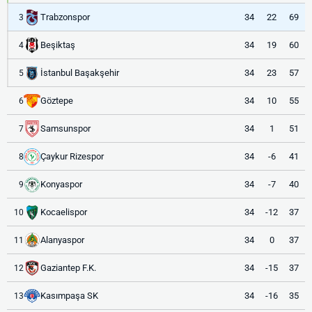
Trabzonspor
34
22
69
3
Beşiktaş
34
19
60
4
İstanbul Başakşehir
34
23
57
5
Göztepe
34
10
55
6
Samsunspor
34
1
51
7
Çaykur Rizespor
34
-6
41
8
Konyaspor
34
-7
40
9
Kocaelispor
34
-12
37
10
Alanyaspor
34
0
37
11
Gaziantep F.K.
34
-15
37
12
Kasımpaşa SK
34
-16
35
13