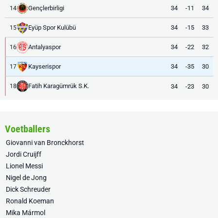
Gençlerbirligi
34
-11
34
14
Eyüp Spor Kulübü
34
-15
33
15
Antalyaspor
34
-22
32
16
Kayserispor
34
-35
30
17
Fatih Karagümrük S.K.
34
-23
30
18
Voetballers
Giovanni van Bronckhorst
Jordi Cruijff
Lionel Messi
Nigel de Jong
Dick Schreuder
Ronald Koeman
Mika Mármol