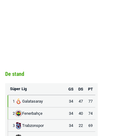
De stand
Süper Lig
GS
DS
PT
Galatasaray
34
47
77
1
Fenerbahçe
34
40
74
2
Trabzonspor
34
22
69
3