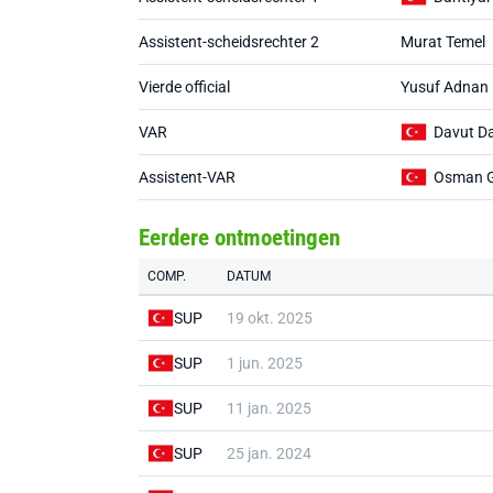
Assistent-scheidsrechter 2
Murat Temel
Vierde official
Yusuf Adnan K
VAR
Davut Da
Assistent-VAR
Osman G
Eerdere ontmoetingen
COMP.
DATUM
SUP
19 okt. 2025
SUP
1 jun. 2025
SUP
11 jan. 2025
SUP
25 jan. 2024