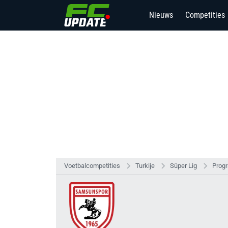
Nieuws
Competities
7
Voetbalcompetities
Turkije
Süper Lig
Prog