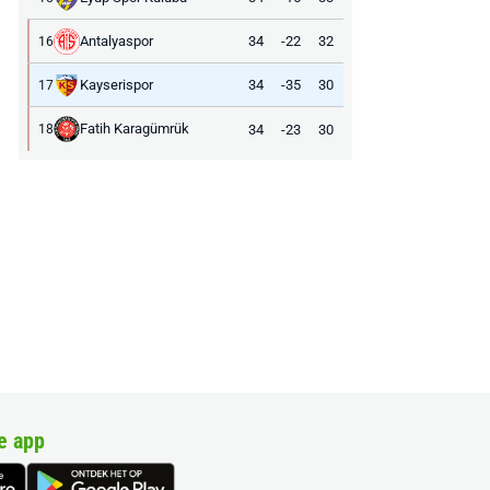
Antalyaspor
34
-22
32
16
Kayserispor
34
-35
30
17
Fatih Karagümrük
34
-23
30
18
e app