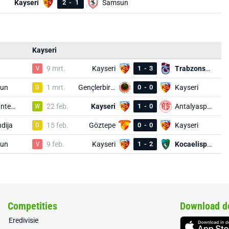
Kayseri
2
-
1
Samsun
Kayseri
V
9 mrt.
Kayseri
1
-
3
Trabzonspor
un
G
1 mrt.
Gençlerbirliği
0
-
0
Kayseri
Gaziantep FK
W
22 feb.
Kayseri
1
-
0
Antalyaspor
dija
G
15 feb.
Göztepe
0
-
0
Kayseri
un
V
9 feb.
Kayseri
1
-
2
Kocaelispor
Competities
Download d
Eredivisie