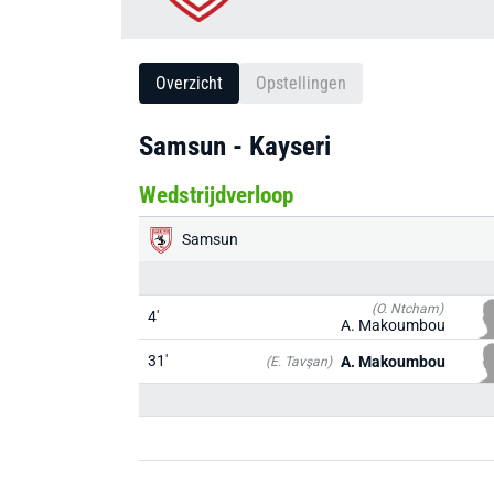
Overzicht
Opstellingen
Samsun - Kayseri
Wedstrijdverloop
Samsun
(O. Ntcham)
4'
A. Makoumbou
31'
A. Makoumbou
(E. Tavşan)