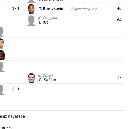
1 - 1
46'
T. Borevković
(eigen doelpunt)
(G. Onugkha)
64'
I. Tuci
(L. Bénes)
77'
G. Sağlam
2 - 1
eniz Kayatepe
Birinci