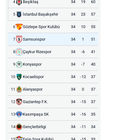
Beşiktaş
34
19
60
4
İstanbul Başakşehir
34
23
57
5
Göztepe Spor Kulübü
34
10
55
6
Samsunspor
34
1
51
7
Çaykur Rizespor
34
-6
41
8
Konyaspor
34
-7
40
9
Kocaelispor
34
-12
37
10
Alanyaspor
34
0
37
11
Gaziantep F.K.
34
-15
37
12
Kasımpaşa SK
34
-16
35
13
Gençlerbirligi
34
-11
34
14
Eyüp Spor Kulübü
34
-15
33
15