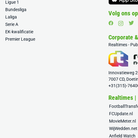
Ligue 1
Bundesliga
Volg ons op
Laliga
Serie A
EK-kwalificatie
Corporate 
Premier League
Realtimes - Pu
Innovatieweg 
7007 CD, Doeti
+31(315)-7640
Realtimes |
FootballTrans
FCUpdate.nl
MovieMeter.nl
WijWedden.net
Anfield Watch