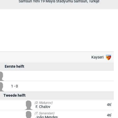
Samsun Yeni 19 Mayıs Stadyumu Samsun, Turkije
Kayseri
Eerste helft
1 - 0
Tweede helft
(D. Makarov)
46'
F. Chalov
(T. Sarıarslan)
46'
João Mendes