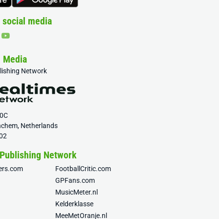
 social media
& Media
blishing Network
20C
nchem, Netherlands
02
 Publishing Network
fers.com
FootballCritic.com
GPFans.com
MusicMeter.nl
Kelderklasse
MeeMetOranje.nl