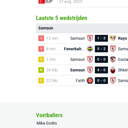
SUP
27 aug. 2023
Laatste 5 wedstrijden
Samsun
V
12 mrt.
Samsun
1
-
3
Rayo
V
8 mrt.
Fenerbahçe
3
-
2
Sams
G
1 mrt.
Samsun
0
-
0
W
26 feb.
Samsun
4
-
0
Shken
G
22 feb.
Fatih
0
-
0
Sams
Voetballers
Mika Godts