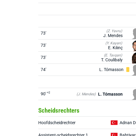
(Z. Yavru)
73'
J. Mendes
(Y. Kayan)
73'
E. Kılınç
(E. Tavşan)
73'
T. Coulibaly
74'
L. Tómasson
+2
90'
L. Tómasson
(J. Mendes)
Scheidsrechters
Hoofdscheidrechter
Adnan D
Assistent-scheidsrechter 1
Bahtiyar 