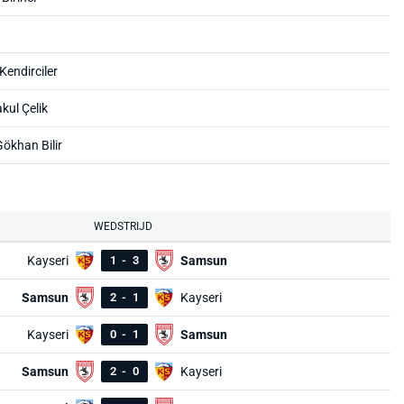
endirciler
kul Çelik
ökhan Bilir
WEDSTRIJD
Kayseri
1
-
3
Samsun
Samsun
2
-
1
Kayseri
Kayseri
0
-
1
Samsun
Samsun
2
-
0
Kayseri