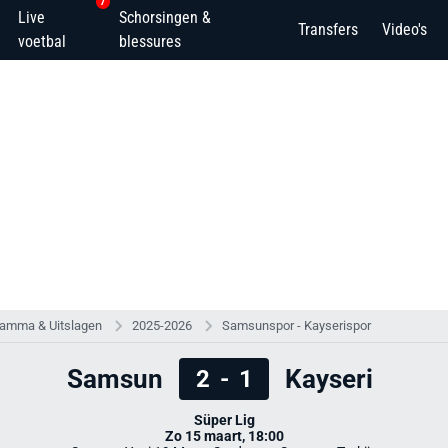
7
Live
Schorsingen &
Transfers
Video's
voetbal
blessures
ramma & Uitslagen
2025-2026
Samsunspor - Kayserispor
Samsun
Kayseri
2
-
1
Süper Lig
Zo 15 maart, 18:00