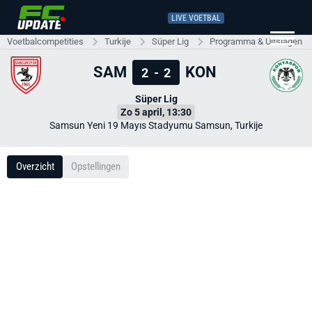
LIVE VOETBAL
Voetbalcompetities
Turkije
Süper Lig
Programma & Uitslagen
SAM
KON
2
-
2
Süper Lig
Zo 5 april, 13:30
Samsun Yeni 19 Mayıs Stadyumu Samsun, Turkije
Overzicht
Opstellingen