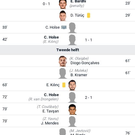
E. Bardhi
23'
0 - 1
(penalty)
D. Türüç
29'
33'
C. Holse
C. Holse
42'
1 - 1
(E. Kılınç)
Tweede helft
(K. Olaigbe)
61'
Diogo Gonçalves
(J. Muleka)
61'
B. Kramer
63'
E. Kılınç
C. Holse
72'
2 - 1
(R. van Drongelen)
(T. Coulibaly)
73'
E. Tavşan
(Z. Yavru)
73'
J. Mendes
(M. Jevtović)
76'