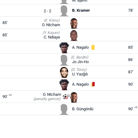
M. Bjørlo
B. Kramer
78'
2 - 2
(E. Kılınç)
85'
O. Ntcham
(Y. Kayan)
85'
C. Ndiaye
A. Nagalo
85'
(E. Bardhi)
86'
Jo Jin-Ho
(D. Türüç)
87'
U. Yazğılı
A. Nagalo
90'
O. Ntcham
+3
90'
(penalty gemist)
+3
B. Güngördü
90'