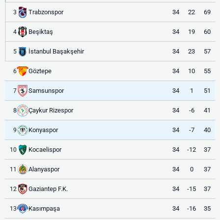
Trabzonspor
34
22
69
3
Beşiktaş
34
19
60
4
İstanbul Başakşehir
34
23
57
5
Göztepe
34
10
55
6
Samsunspor
34
1
51
7
Çaykur Rizespor
34
-6
41
8
Konyaspor
34
-7
40
9
Kocaelispor
34
-12
37
10
Alanyaspor
34
0
37
11
Gaziantep F.K.
34
-15
37
12
Kasımpaşa
34
-16
35
13