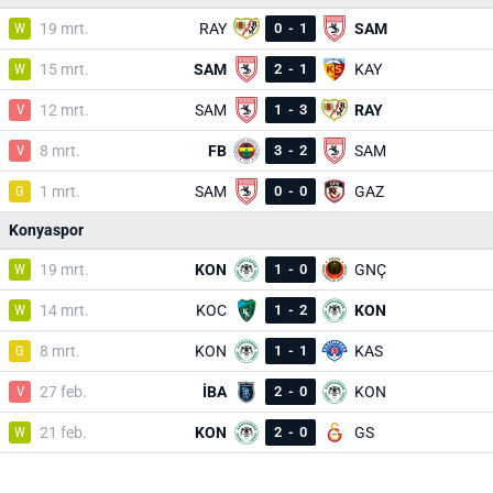
W
19 mrt.
RAY
0
-
1
SAM
W
15 mrt.
SAM
2
-
1
KAY
V
12 mrt.
SAM
1
-
3
RAY
V
8 mrt.
FB
3
-
2
SAM
G
1 mrt.
SAM
0
-
0
GAZ
Konyaspor
W
19 mrt.
KON
1
-
0
GNÇ
W
14 mrt.
KOC
1
-
2
KON
G
8 mrt.
KON
1
-
1
KAS
V
27 feb.
İBA
2
-
0
KON
W
21 feb.
KON
2
-
0
GS