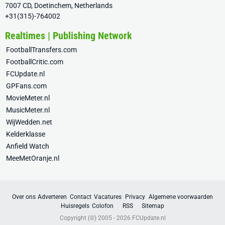
7007 CD, Doetinchem, Netherlands
+31(315)-764002
Realtimes | Publishing Network
FootballTransfers.com
FootballCritic.com
FCUpdate.nl
GPFans.com
MovieMeter.nl
MusicMeter.nl
WijWedden.net
Kelderklasse
Anfield Watch
MeeMetOranje.nl
Over ons
Adverteren
Contact
Vacatures
Privacy
Algemene voorwaarden
Huisregels
Colofon
RSS
Sitemap
Copyright (©) 2005 - 2026
FCUpdate.nl