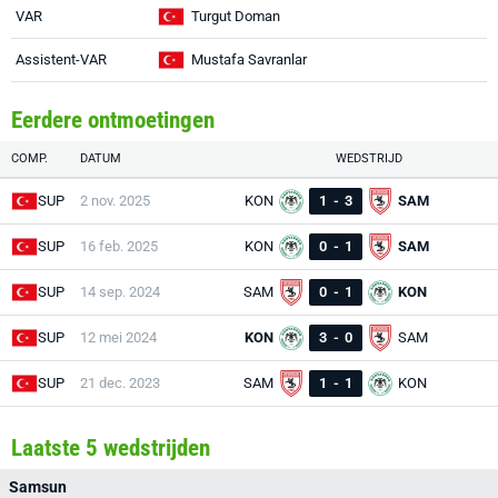
VAR
Turgut Doman
Assistent-VAR
Mustafa Savranlar
Eerdere ontmoetingen
COMP.
DATUM
WEDSTRIJD
SUP
2 nov. 2025
KON
1
-
3
SAM
SUP
16 feb. 2025
KON
0
-
1
SAM
SUP
14 sep. 2024
SAM
0
-
1
KON
SUP
12 mei 2024
KON
3
-
0
SAM
SUP
21 dec. 2023
SAM
1
-
1
KON
Laatste 5 wedstrijden
Samsun