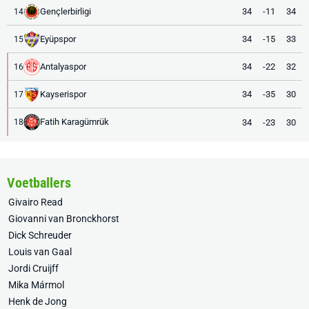
Gençlerbirligi
34
-11
34
14
Eyüpspor
34
-15
33
15
Antalyaspor
34
-22
32
16
Kayserispor
34
-35
30
17
Fatih Karagümrük
34
-23
30
18
Voetballers
Givairo Read
Giovanni van Bronckhorst
Dick Schreuder
Louis van Gaal
Jordi Cruijff
Mika Mármol
Henk de Jong