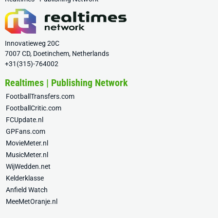
Innovatieweg 20C
7007 CD, Doetinchem, Netherlands
+31(315)-764002
Realtimes | Publishing Network
FootballTransfers.com
FootballCritic.com
FCUpdate.nl
GPFans.com
MovieMeter.nl
MusicMeter.nl
WijWedden.net
Kelderklasse
Anfield Watch
MeeMetOranje.nl