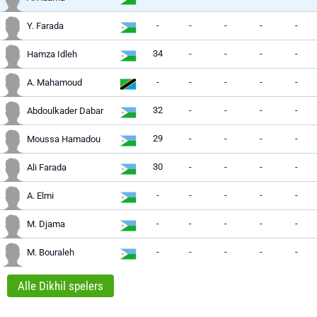
-
-
-
-
-
Y. Farada
34
-
-
-
-
Hamza Idleh
-
-
-
-
-
A. Mahamoud
32
-
-
-
-
Abdoulkader Dabar
29
-
-
-
-
Moussa Hamadou
30
-
-
-
-
Ali Farada
-
-
-
-
-
A. Elmi
-
-
-
-
-
M. Djama
-
-
-
-
-
M. Bouraleh
Alle Dikhil spelers