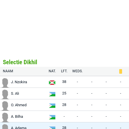
Selectie Dikhil
NAAM
NAT.
LFT.
WEDS.
38
-
-
-
-
J. Nzokira
25
-
-
-
-
S. Ali
28
-
-
-
-
O. Ahmed
-
-
-
-
-
A. Bilha
28
-
-
-
-
A. Adama