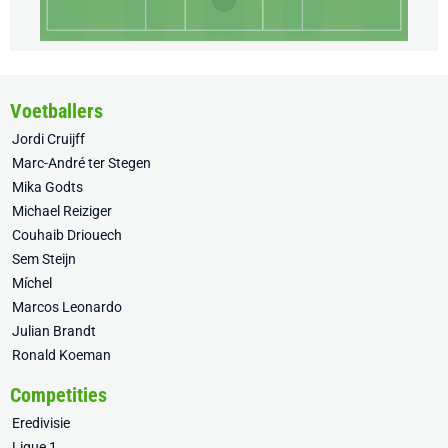
Voetballers
Jordi Cruijff
Marc-André ter Stegen
Mika Godts
Michael Reiziger
Couhaib Driouech
Sem Steijn
Míchel
Marcos Leonardo
Julian Brandt
Ronald Koeman
Competities
Eredivisie
Ligue 1