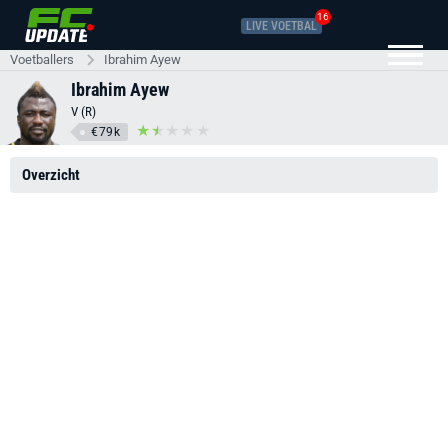
16
LIVE VOETBAL
Voetballers
Ibrahim Ayew
Ibrahim Ayew
V (R)
€79k
Overzicht