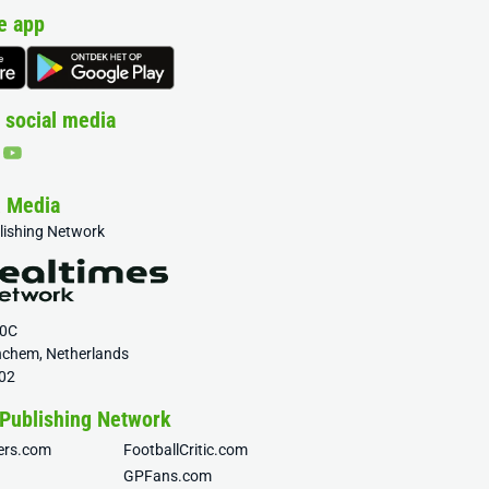
e app
 social media
& Media
blishing Network
20C
nchem, Netherlands
02
 Publishing Network
fers.com
FootballCritic.com
GPFans.com