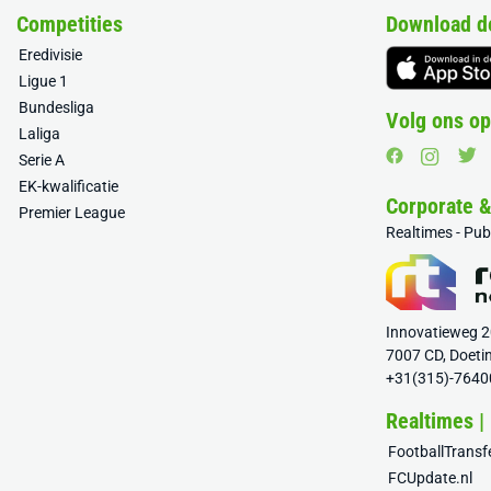
Competities
Download d
Eredivisie
Ligue 1
Bundesliga
Volg ons op
Laliga
Serie A
EK-kwalificatie
Corporate 
Premier League
Realtimes - Pu
Innovatieweg 
7007 CD, Doeti
+31(315)-7640
Realtimes |
FootballTrans
FCUpdate.nl