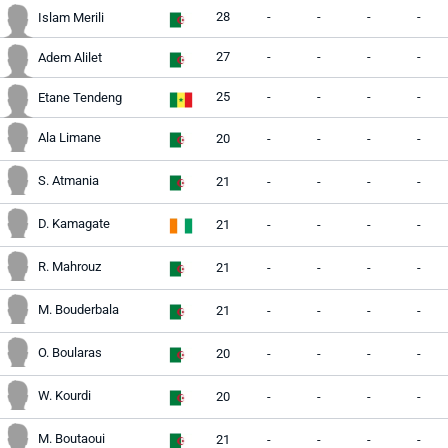
28
-
-
-
-
Islam Merili
27
-
-
-
-
Adem Alilet
25
-
-
-
-
Etane Tendeng
Ala Limane
20
-
-
-
-
S. Atmania
21
-
-
-
-
D. Kamagate
21
-
-
-
-
R. Mahrouz
21
-
-
-
-
M. Bouderbala
21
-
-
-
-
O. Boularas
20
-
-
-
-
W. Kourdi
20
-
-
-
-
M. Boutaoui
21
-
-
-
-