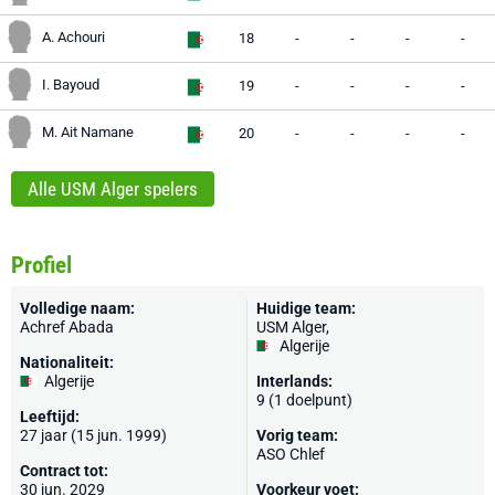
A. Achouri
18
-
-
-
-
I. Bayoud
19
-
-
-
-
M. Ait Namane
20
-
-
-
-
Alle USM Alger spelers
Profiel
Volledige naam:
Huidige team:
Achref Abada
USM Alger
,
Algerije
Nationaliteit:
Algerije
Interlands:
9 (1 doelpunt)
Leeftijd:
27 jaar (15 jun. 1999)
Vorig team:
ASO Chlef
Contract tot:
30 jun. 2029
Voorkeur voet: