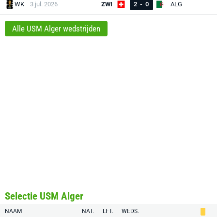
WK
3 jul. 2026
ZWI
2
-
0
ALG
Alle USM Alger wedstrijden
Selectie USM Alger
NAAM
NAT.
LFT.
WEDS.