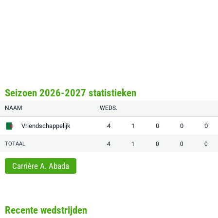
Seizoen 2026-2027 statistieken
NAAM
WEDS.
Vriendschappelijk
4
1
0
0
0
TOTAAL
4
1
0
0
0
Carrière A. Abada
Recente wedstrijden