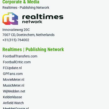
Corporate & Media
Realtimes - Publishing Network
Innovatieweg 20C
7007 CD, Doetinchem, Netherlands
+31(315)-764002
Realtimes | Publishing Network
FootballTransfers.com
FootballCritic.com
FCUpdate.nl
GPFans.com
MovieMeter.nl
MusicMeter.nl
WijWedden.net
Kelderklasse
Anfield Watch
MeeMetOranje.nl