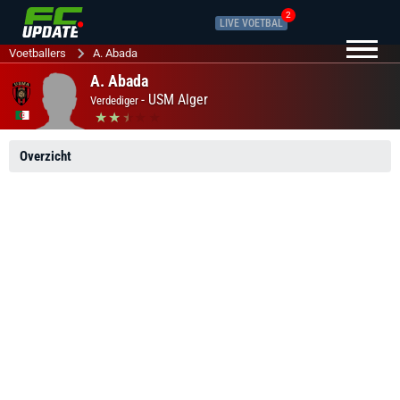
2
LIVE VOETBAL
Voetballers
A. Abada
A. Abada
-
USM Alger
Verdediger
Overzicht