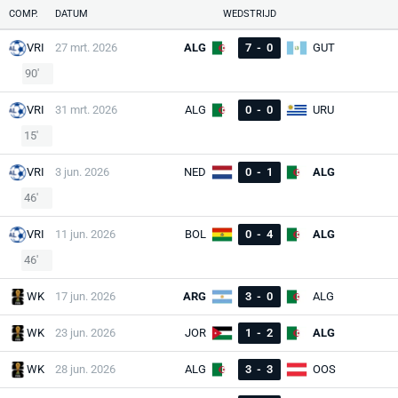
COMP.
DATUM
WEDSTRIJD
VRI
27 mrt. 2026
ALG
7
-
0
GUT
90'
VRI
31 mrt. 2026
ALG
0
-
0
URU
15'
VRI
3 jun. 2026
NED
0
-
1
ALG
46'
VRI
11 jun. 2026
BOL
0
-
4
ALG
46'
WK
17 jun. 2026
ARG
3
-
0
ALG
WK
23 jun. 2026
JOR
1
-
2
ALG
WK
28 jun. 2026
ALG
3
-
3
OOS