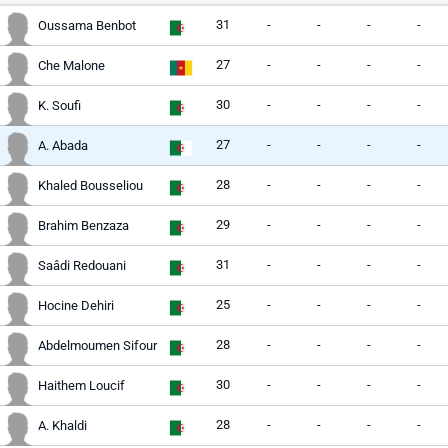
31
-
-
-
-
Oussama Benbot
27
-
-
-
-
Che Malone
30
-
-
-
-
K. Soufi
27
-
-
-
-
A. Abada
28
-
-
-
-
Khaled Bousseliou
29
-
-
-
-
Brahim Benzaza
31
-
-
-
-
Saâdi Redouani
25
-
-
-
-
Hocine Dehiri
28
-
-
-
-
Abdelmoumen Sifour
30
-
-
-
-
Haithem Loucif
28
-
-
-
-
A. Khaldi