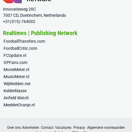
Innovatieweg 20C
7007 CD, Doetinchem, Netherlands
+31(315)-764002
Realtimes | Publishing Network
FootballTransfers.com
FootballCritic.com
FCUpdate.nl
GPFans.com
MovieMeter.nl
MusicMeter.nl
WijWedden.net
Kelderklasse
Anfield Watch
MeeMetOranje.nl
Over ons
Adverteren
Contact
Vacatures
Privacy
Algemene voorwaarden