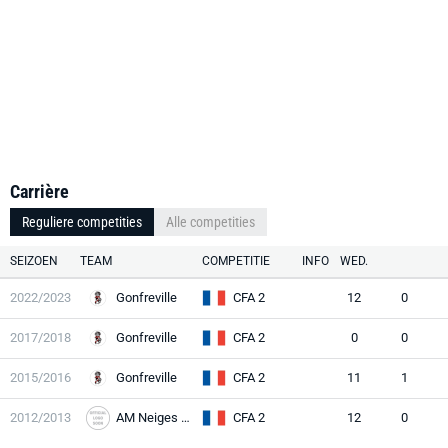
Carrière
Reguliere competities
Alle competities
SEIZOEN
TEAM
COMPETITIE
INFO
WED.
2022/2023
Gonfreville
CFA 2
12
0
2017/2018
Gonfreville
CFA 2
0
0
2015/2016
Gonfreville
CFA 2
11
1
2012/2013
AM Neiges Le Havre
CFA 2
12
0