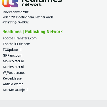
Innovatieweg 20C
7007 CD, Doetinchem, Netherlands
+31(315)-764002
Realtimes | Publishing Network
FootballTransfers.com
FootballCritic.com
FCUpdate.nl
GPFans.com
MovieMeter.nl
MusicMeter.nl
WijWedden.net
Kelderklasse
Anfield Watch
MeeMetOranje.nl