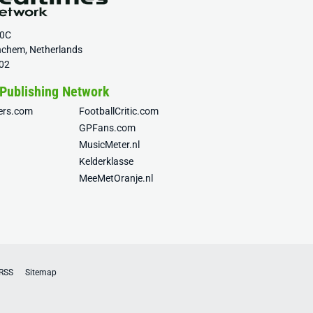
20C
nchem, Netherlands
02
 Publishing Network
fers.com
FootballCritic.com
GPFans.com
MusicMeter.nl
Kelderklasse
MeeMetOranje.nl
RSS
Sitemap