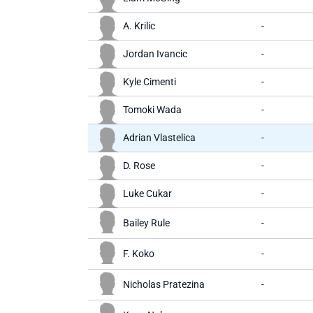
A. Krilic
-
Jordan Ivancic
-
Kyle Cimenti
-
Tomoki Wada
-
Adrian Vlastelica
-
D. Rose
-
Luke Cukar
-
Bailey Rule
-
F. Koko
-
Nicholas Pratezina
-