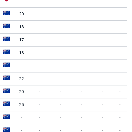
-
-
-
-
-
-
20
-
-
-
-
-
18
-
-
-
-
-
17
-
-
-
-
-
18
-
-
-
-
-
-
-
-
-
-
-
22
-
-
-
-
-
20
-
-
-
-
-
25
-
-
-
-
-
-
-
-
-
-
-
-
-
-
-
-
-