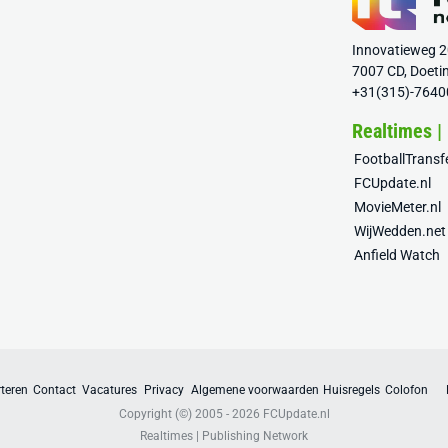
Innovatieweg 
7007 CD, Doeti
+31(315)-7640
Realtimes |
FootballTrans
FCUpdate.nl
MovieMeter.nl
WijWedden.net
Anfield Watch
teren
Contact
Vacatures
Privacy
Algemene voorwaarden
Huisregels
Colofon
Copyright (©) 2005 - 2026
FCUpdate.nl
Realtimes | Publishing Network