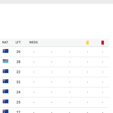
NAT.
LFT.
WEDS.
26
-
-
-
-
-
28
-
-
-
-
-
22
-
-
-
-
-
32
-
-
-
-
-
24
-
-
-
-
-
25
-
-
-
-
-
27
-
-
-
-
-