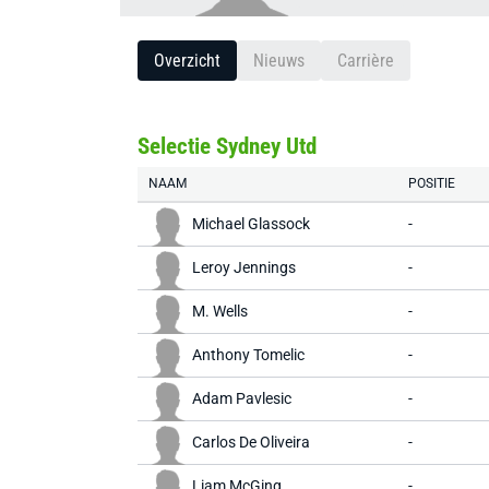
Overzicht
Nieuws
Carrière
Selectie Sydney Utd
NAAM
POSITIE
Michael Glassock
-
Leroy Jennings
-
M. Wells
-
Anthony Tomelic
-
Adam Pavlesic
-
Carlos De Oliveira
-
Liam McGing
-