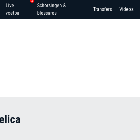
2
Live
Schorsingen &
Transfers
Video's
voetbal
blessures
elica