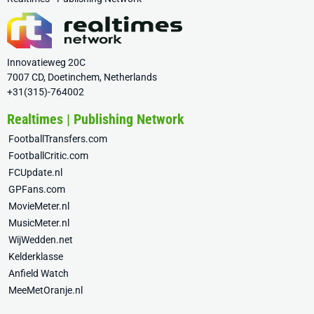
Innovatieweg 20C
7007 CD, Doetinchem, Netherlands
+31(315)-764002
Realtimes | Publishing Network
FootballTransfers.com
FootballCritic.com
FCUpdate.nl
GPFans.com
MovieMeter.nl
MusicMeter.nl
WijWedden.net
Kelderklasse
Anfield Watch
MeeMetOranje.nl