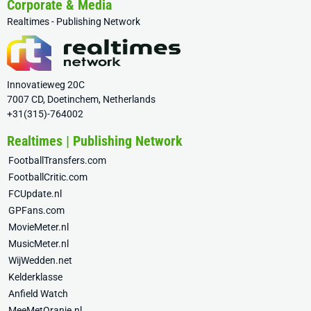
Corporate & Media
Realtimes - Publishing Network
Innovatieweg 20C
7007 CD, Doetinchem, Netherlands
+31(315)-764002
Realtimes | Publishing Network
FootballTransfers.com
FootballCritic.com
FCUpdate.nl
GPFans.com
MovieMeter.nl
MusicMeter.nl
WijWedden.net
Kelderklasse
Anfield Watch
MeeMetOranje.nl