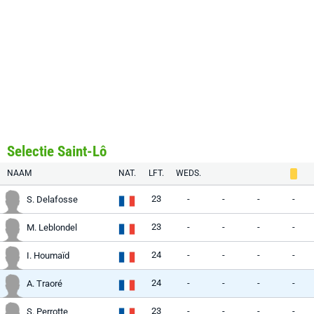
Selectie Saint-Lô
NAAM
NAT.
LFT.
WEDS.
23
-
-
-
-
S. Delafosse
23
-
-
-
-
M. Leblondel
24
-
-
-
-
I. Houmaïd
24
-
-
-
-
A. Traoré
23
-
-
-
-
S. Perrotte