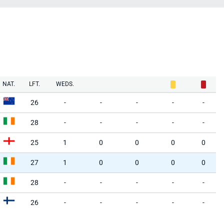
NAT.
LFT.
WEDS.
26
-
-
-
-
-
28
-
-
-
-
-
25
1
0
0
0
0
27
1
0
0
0
0
28
-
-
-
-
-
26
-
-
-
-
-