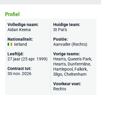
Profiel
Volledige naam:
Huidige team:
Aidan Keena
St Pat's
Nationaliteit:
Positie:
Ierland
Aanvaller (Rechts)
Leeftijd:
Vorige teams:
27 jaar (25 apr. 1999)
Hearts
,
Queen's Park
,
Hearts, Dunfermline,
Contract tot:
Hartlepool
, Falkirk,
30 nov. 2026
Sligo
,
Cheltenham
Voorkeur voet:
Rechts