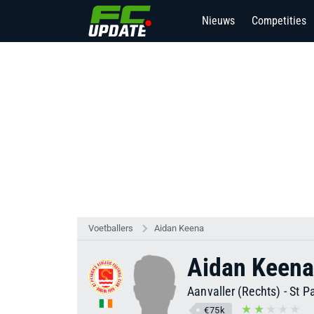
Nieuws
Competities
Voetballers
Aidan Keena
Aidan Keena
Aanvaller (Rechts)
-
St Pa
€75k