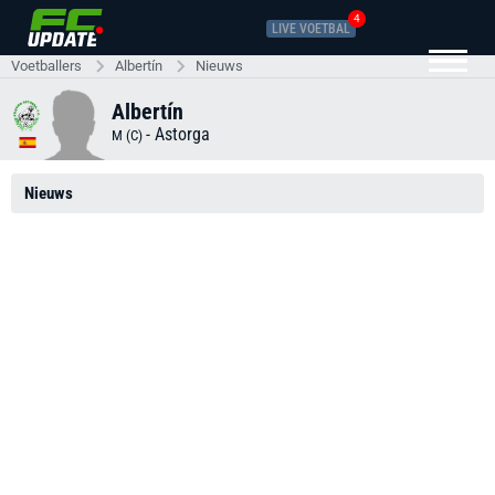
4
LIVE VOETBAL
Voetballers
Albertín
Nieuws
Albertín
-
Astorga
M (C)
Nieuws