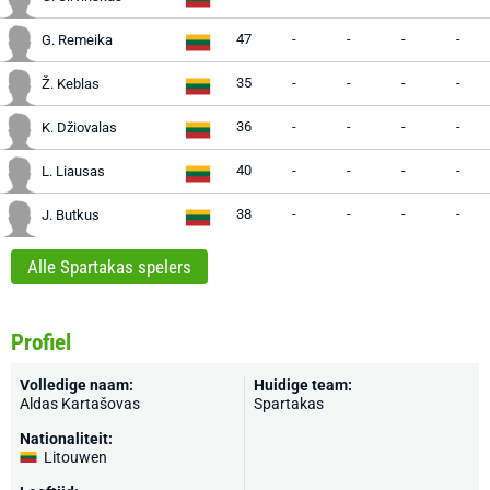
47
-
-
-
-
G. Remeika
35
-
-
-
-
Ž. Keblas
36
-
-
-
-
K. Džiovalas
40
-
-
-
-
L. Liausas
38
-
-
-
-
J. Butkus
Alle Spartakas spelers
Profiel
Volledige naam:
Huidige team:
Aldas Kartašovas
Spartakas
Nationaliteit:
Litouwen