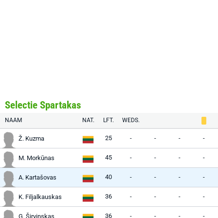
Selectie Spartakas
NAAM
NAT.
LFT.
WEDS.
25
-
-
-
-
Ž. Kuzma
45
-
-
-
-
M. Morkūnas
40
-
-
-
-
A. Kartašovas
36
-
-
-
-
K. Filjalkauskas
36
-
-
-
-
G. Širvinskas