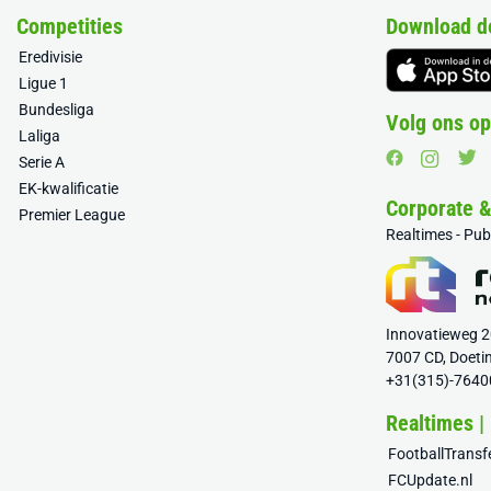
Competities
Download d
Eredivisie
Ligue 1
Bundesliga
Volg ons op
Laliga
Serie A
EK-kwalificatie
Corporate 
Premier League
Realtimes - Pu
Innovatieweg 
7007 CD, Doeti
+31(315)-7640
Realtimes |
FootballTrans
FCUpdate.nl