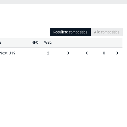
Reguliere competities
Alle competities
E
INFO
WED.
Next U19
2
0
0
0
0