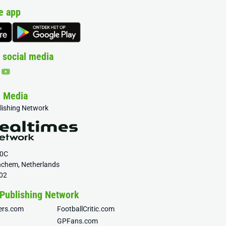
e app
 social media
& Media
blishing Network
20C
nchem, Netherlands
02
 Publishing Network
fers.com
FootballCritic.com
GPFans.com