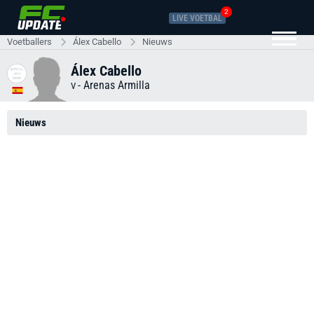
2
LIVE VOETBAL
Voetballers
Álex Cabello
Nieuws
Álex Cabello
-
Arenas Armilla
V
Nieuws