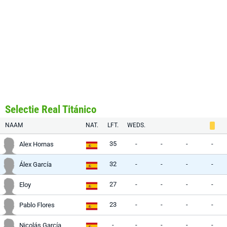
Selectie Real Titánico
NAAM
NAT.
LFT.
WEDS.
35
-
-
-
-
Alex Hornas
32
-
-
-
-
Álex García
27
-
-
-
-
Eloy
23
-
-
-
-
Pablo Flores
-
-
-
-
-
Nicolás García