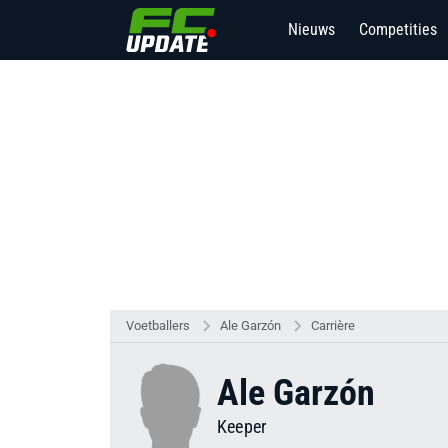
Nieuws
Competities
Voetballers
Ale Garzón
Carrière
Ale Garzón
Keeper