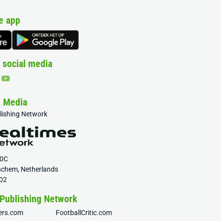
e app
 social media
& Media
blishing Network
20C
nchem, Netherlands
02
 Publishing Network
fers.com
FootballCritic.com