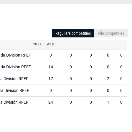
Reguliere competities
Alle competities
INFO
WED.
da División RFEF
0
0
0
0
0
da División RFEF
14
0
0
0
0
ra División RFEF
17
0
0
2
0
ra División RFEF
0
0
0
0
0
ra División RFEF
24
0
0
1
0