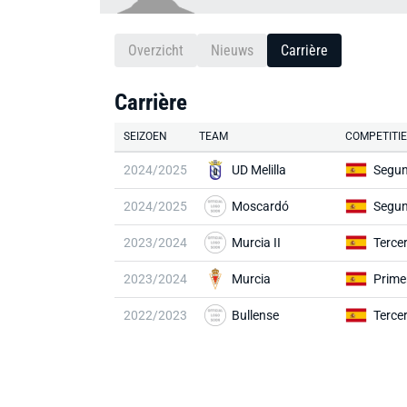
Overzicht
Nieuws
Carrière
Carrière
SEIZOEN
TEAM
COMPETITIE
2024/2025
UD Melilla
Segun
2024/2025
Moscardó
Segun
2023/2024
Murcia II
Terce
2023/2024
Murcia
Prime
2022/2023
Bullense
Terce