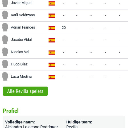
Javier Miguel
-
-
-
-
-
Raúl Solórzano
-
-
-
-
-
Adrián Francés
20
-
-
-
-
Jacobo Vidal
-
-
-
-
-
Nicolas Val
-
-
-
-
-
Hugo Díaz
-
-
-
-
-
Luca Medina
-
-
-
-
-
Alle Revilla spelers
Profiel
Volledige naam:
Huidige team:
Alejandro Loiacono Rodríguez
Revilla