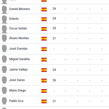
29
-
-
-
-
Daniel Mirones
24
-
-
-
-
Erlantz
23
-
-
-
-
Óscar Setién
Álvaro Montes
21
-
-
-
-
José Damián
-
-
-
-
-
Miguel Sarabia
-
-
-
-
-
Jaime Vallejo
24
-
-
-
-
José Saras
26
-
-
-
-
Mario Diego
-
-
-
-
-
Pablo Oca
21
-
-
-
-