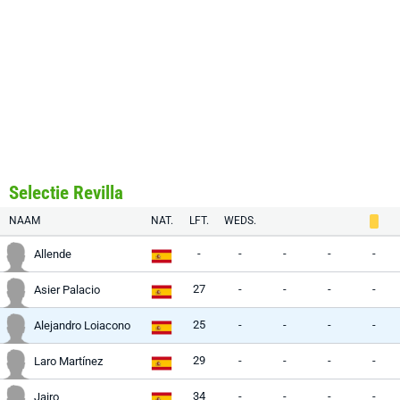
Selectie Revilla
NAAM
NAT.
LFT.
WEDS.
-
-
-
-
-
Allende
27
-
-
-
-
Asier Palacio
25
-
-
-
-
Alejandro Loiacono
29
-
-
-
-
Laro Martínez
34
-
-
-
-
Jairo