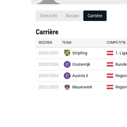
Overzicht
Nieuws
Carrière
Carrière
SEIZOEN
TEAM
COMPETITIE
2024/2025
Stripfing
1. Lig
2023/2024
Oostenrijk
Bunde
2023/2024
Austria II
Region
2022/2023
Mauerwerk
Region