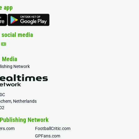
e app
 social media
& Media
blishing Network
20C
nchem, Netherlands
02
 Publishing Network
fers.com
FootballCritic.com
GPFans.com