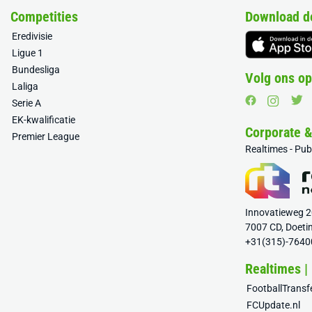
Competities
Download d
Eredivisie
Ligue 1
Bundesliga
Volg ons op
Laliga
Serie A
EK-kwalificatie
Corporate 
Premier League
Realtimes - Pu
Innovatieweg 
7007 CD, Doeti
+31(315)-7640
Realtimes |
FootballTrans
FCUpdate.nl