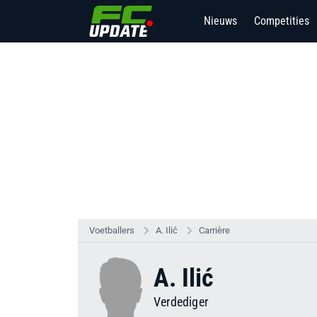
Nieuws
Competities
Voetballers
A. Ilić
Carrière
A. Ilić
Verdediger