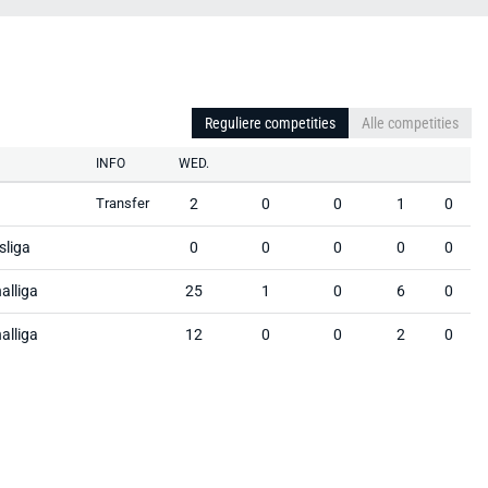
Reguliere competities
Alle competities
INFO
WED.
a
Transfer
2
0
0
1
0
sliga
0
0
0
0
0
alliga
25
1
0
6
0
alliga
12
0
0
2
0