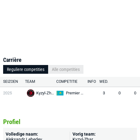
Carrière
Reguliere competities
Alle competities
SEIZOEN
TEAM
COMPETITIE
INFO
WED.
2025
Kyzyl-Zhar
Premier League
3
0
0
Profiel
Volledige naam:
Vorig team:
Aleksandr Lebedev
Kyzyl-Zhar