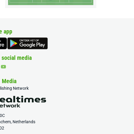
e app
 social media
& Media
blishing Network
20C
nchem, Netherlands
02