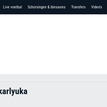
Live voetbal
Schorsingen & blessures
Transfers
Video's
karlyuka