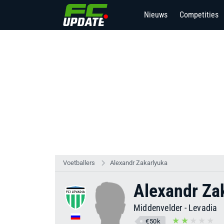
Nieuws
Competities
Voetballers
Alexandr Zakarlyuka
Alexandr Za
Middenvelder
-
Levadia
€50k