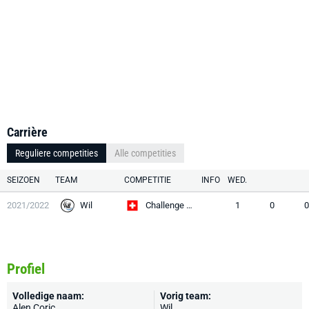
Carrière
Reguliere competities
Alle competities
SEIZOEN
TEAM
COMPETITIE
INFO
WED.
2021/2022
Wil
Challenge League
1
0
0
Profiel
Volledige naam:
Vorig team:
Alen Coric
Wil