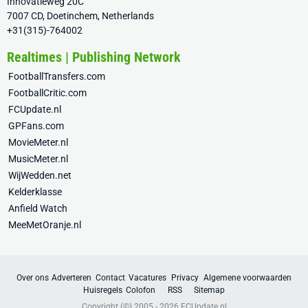
Innovatieweg 20C
7007 CD, Doetinchem, Netherlands
+31(315)-764002
Realtimes | Publishing Network
FootballTransfers.com
FootballCritic.com
FCUpdate.nl
GPFans.com
MovieMeter.nl
MusicMeter.nl
WijWedden.net
Kelderklasse
Anfield Watch
MeeMetOranje.nl
Over ons
Adverteren
Contact
Vacatures
Privacy
Algemene voorwaarden
Huisregels
Colofon
RSS
Sitemap
Copyright (©) 2005 - 2026
FCUpdate.nl