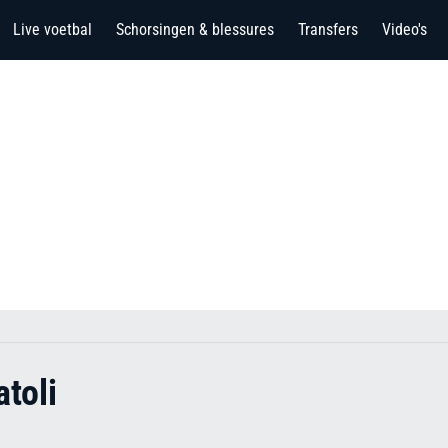
Live voetbal
Schorsingen & blessures
Transfers
Video's
toli