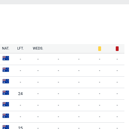
NAT.
LFT.
WEDS.
-
-
-
-
-
-
-
-
-
-
-
-
-
-
-
-
-
-
24
-
-
-
-
-
-
-
-
-
-
-
-
-
-
-
-
-
25
-
-
-
-
-