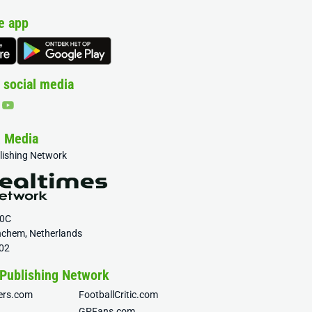
e app
 social media
& Media
blishing Network
20C
nchem, Netherlands
02
 Publishing Network
fers.com
FootballCritic.com
GPFans.com