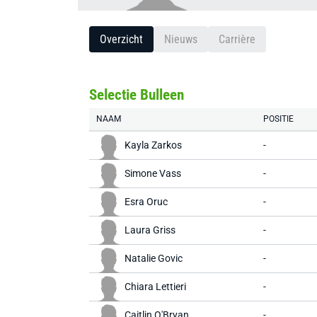
Overzicht
Nieuws
Carrière
Selectie Bulleen
NAAM
POSITIE
Kayla Zarkos
-
Simone Vass
-
Esra Oruc
-
Laura Griss
-
Natalie Govic
-
Chiara Lettieri
-
Caitlin O'Bryan
-