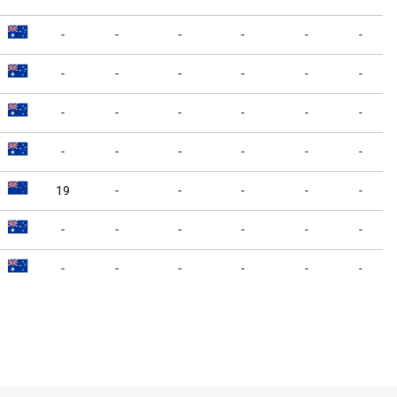
-
-
-
-
-
-
-
-
-
-
-
-
-
-
-
-
-
-
-
-
-
-
-
-
19
-
-
-
-
-
-
-
-
-
-
-
-
-
-
-
-
-