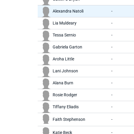
Alexandra Natoli
-
Lia Muldeary
-
Tessa Sernio
-
Gabriela Garton
-
Aroha Little
-
Lani Johnson
-
Alana Burn
-
Rosie Rodger
-
Tiffany Eliadis
-
Faith Stephenson
-
Katie Beck
-