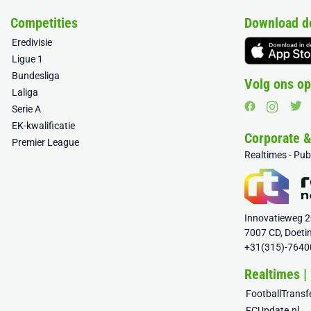
Competities
Download d
Eredivisie
Ligue 1
Bundesliga
Volg ons op
Laliga
Serie A
EK-kwalificatie
Corporate 
Premier League
Realtimes - Pu
Innovatieweg 
7007 CD, Doeti
+31(315)-7640
Realtimes |
FootballTrans
FCUpdate.nl