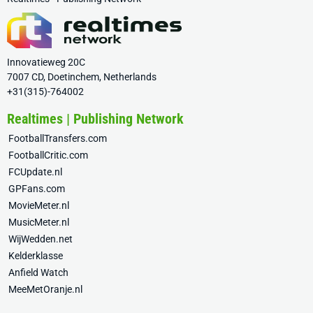
Innovatieweg 20C
7007 CD, Doetinchem, Netherlands
+31(315)-764002
Realtimes | Publishing Network
FootballTransfers.com
FootballCritic.com
FCUpdate.nl
GPFans.com
MovieMeter.nl
MusicMeter.nl
WijWedden.net
Kelderklasse
Anfield Watch
MeeMetOranje.nl