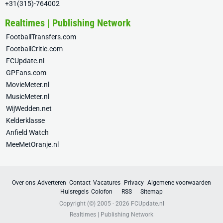
+31(315)-764002
Realtimes | Publishing Network
FootballTransfers.com
FootballCritic.com
FCUpdate.nl
GPFans.com
MovieMeter.nl
MusicMeter.nl
WijWedden.net
Kelderklasse
Anfield Watch
MeeMetOranje.nl
Over ons
Adverteren
Contact
Vacatures
Privacy
Algemene voorwaarden
Huisregels
Colofon
RSS
Sitemap
Copyright (©) 2005 - 2026
FCUpdate.nl
Realtimes | Publishing Network