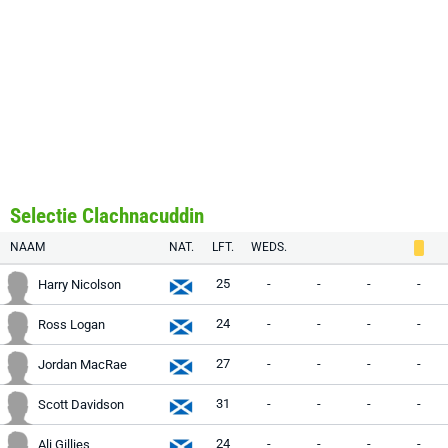
Selectie Clachnacuddin
NAAM
NAT.
LFT.
WEDS.
25
-
-
-
-
Harry Nicolson
24
-
-
-
-
Ross Logan
27
-
-
-
-
Jordan MacRae
31
-
-
-
-
Scott Davidson
24
-
-
-
-
Ali Gillies