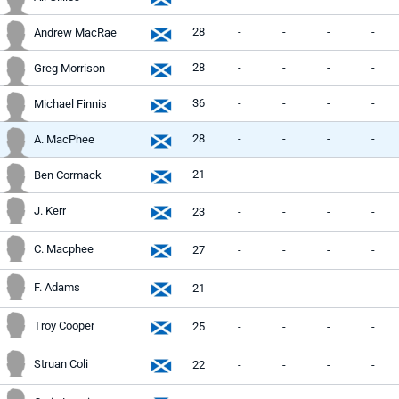
28
-
-
-
-
Andrew MacRae
28
-
-
-
-
Greg Morrison
36
-
-
-
-
Michael Finnis
28
-
-
-
-
A. MacPhee
21
-
-
-
-
Ben Cormack
J. Kerr
23
-
-
-
-
C. Macphee
27
-
-
-
-
F. Adams
21
-
-
-
-
Troy Cooper
25
-
-
-
-
Struan Coli
22
-
-
-
-