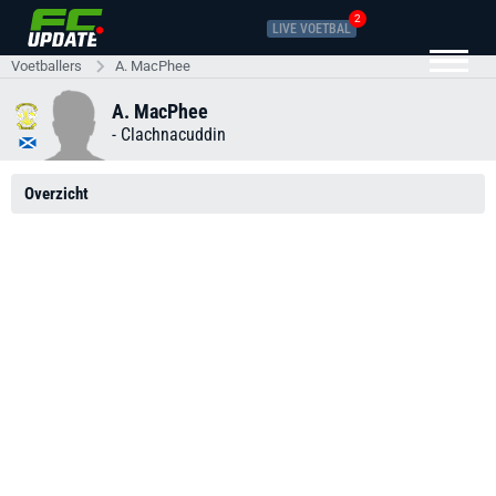
2
LIVE VOETBAL
Voetballers
A. MacPhee
A. MacPhee
-
Clachnacuddin
Overzicht