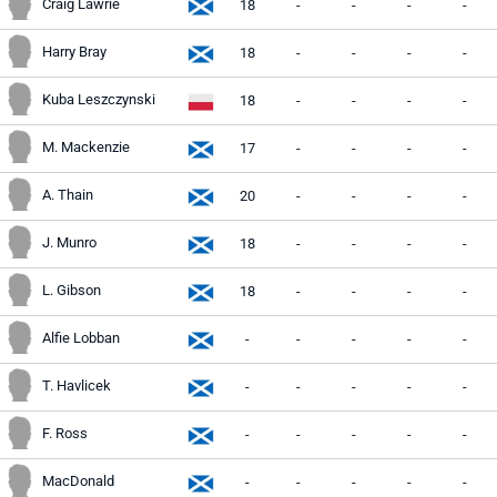
Craig Lawrie
18
-
-
-
-
Harry Bray
18
-
-
-
-
Kuba Leszczynski
18
-
-
-
-
M. Mackenzie
17
-
-
-
-
A. Thain
20
-
-
-
-
J. Munro
18
-
-
-
-
L. Gibson
18
-
-
-
-
Alfie Lobban
-
-
-
-
-
T. Havlicek
-
-
-
-
-
F. Ross
-
-
-
-
-
MacDonald
-
-
-
-
-