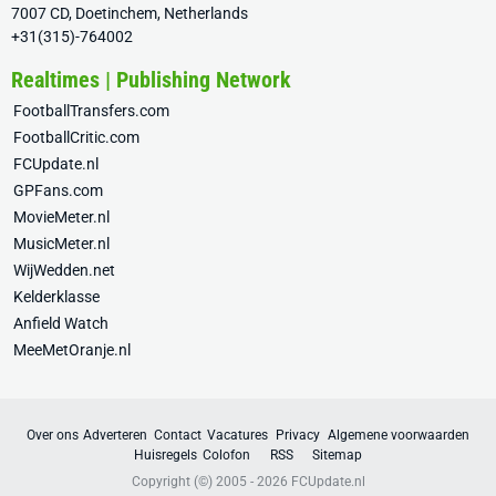
7007 CD, Doetinchem, Netherlands
+31(315)-764002
Realtimes | Publishing Network
FootballTransfers.com
FootballCritic.com
FCUpdate.nl
GPFans.com
MovieMeter.nl
MusicMeter.nl
WijWedden.net
Kelderklasse
Anfield Watch
MeeMetOranje.nl
Over ons
Adverteren
Contact
Vacatures
Privacy
Algemene voorwaarden
Huisregels
Colofon
RSS
Sitemap
Copyright (©) 2005 - 2026
FCUpdate.nl