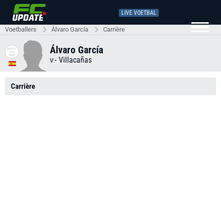
LIVE VOETBAL
Voetballers
Álvaro García
Carrière
Álvaro García
-
Villacañas
V
Carrière