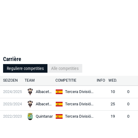
Carrière
Reguliere competities
Alle competities
SEIZOEN
TEAM
COMPETITIE
INFO
WED.
2024/2025
Albacete II
Tercera División RFEF
10
0
2023/2024
Albacete II
Tercera División RFEF
25
0
2022/2023
Quintanar
Tercera División RFEF
19
0