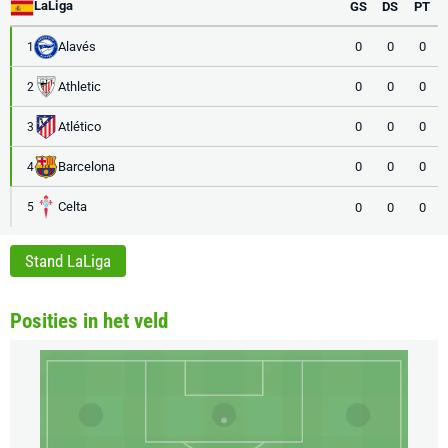
LaLiga
GS
DS
PT
Alavés
0
0
0
1
Athletic
0
0
0
2
Atlético
0
0
0
3
Barcelona
0
0
0
4
Celta
0
0
0
5
Stand LaLiga
Posities in het veld