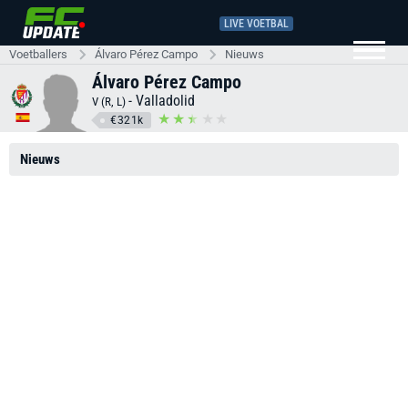
LIVE VOETBAL
Voetballers
Álvaro Pérez Campo
Nieuws
Álvaro Pérez Campo
-
Valladolid
V (R, L)
€321k
Nieuws