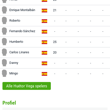
Enrique Montalbán
21
-
-
-
-
Roberto
-
-
-
-
-
Fernando Sánchez
-
-
-
-
-
Humberto
25
-
-
-
-
Carlos Linares
20
-
-
-
-
Danny
-
-
-
-
-
Mingo
-
-
-
-
-
Alle Huétor Vega spelers
Profiel