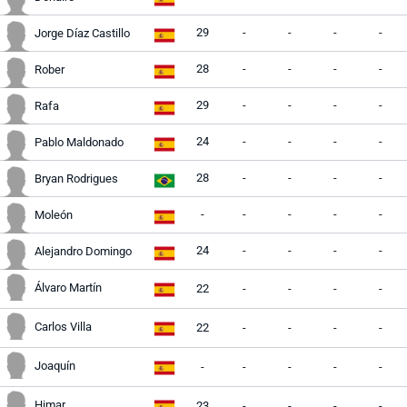
29
-
-
-
-
Jorge Díaz Castillo
28
-
-
-
-
Rober
29
-
-
-
-
Rafa
24
-
-
-
-
Pablo Maldonado
28
-
-
-
-
Bryan Rodrigues
-
-
-
-
-
Moleón
24
-
-
-
-
Alejandro Domingo
Álvaro Martín
22
-
-
-
-
Carlos Villa
22
-
-
-
-
Joaquín
-
-
-
-
-
Himar
23
-
-
-
-