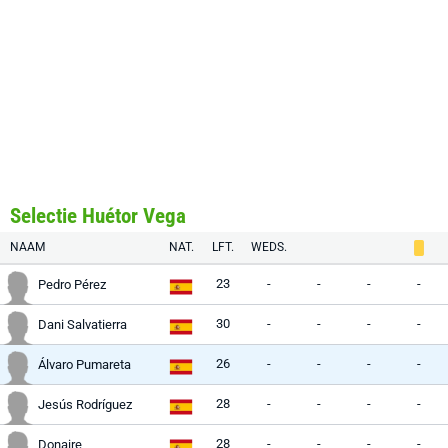
Selectie Huétor Vega
NAAM
NAT.
LFT.
WEDS.
23
-
-
-
-
Pedro Pérez
30
-
-
-
-
Dani Salvatierra
26
-
-
-
-
Álvaro Pumareta
28
-
-
-
-
Jesús Rodríguez
28
-
-
-
-
Donaire