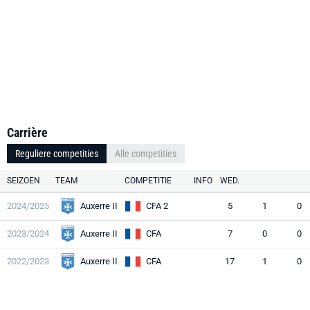
Carrière
Reguliere competities
Alle competities
SEIZOEN
TEAM
COMPETITIE
INFO
WED.
2024/2025
Auxerre II
CFA 2
5
1
0
2023/2024
Auxerre II
CFA
7
0
0
2022/2023
Auxerre II
CFA
17
1
0