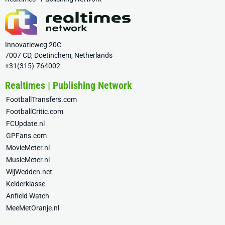
Innovatieweg 20C
7007 CD, Doetinchem, Netherlands
+31(315)-764002
Realtimes | Publishing Network
FootballTransfers.com
FootballCritic.com
FCUpdate.nl
GPFans.com
MovieMeter.nl
MusicMeter.nl
WijWedden.net
Kelderklasse
Anfield Watch
MeeMetOranje.nl