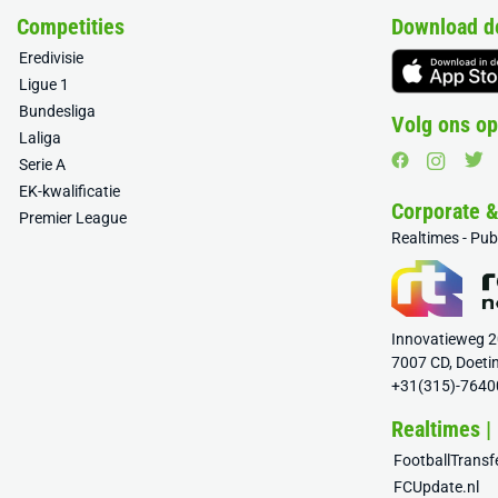
Competities
Download d
Eredivisie
Ligue 1
Bundesliga
Volg ons op
Laliga
Serie A
EK-kwalificatie
Corporate 
Premier League
Realtimes - Pu
Innovatieweg 
7007 CD, Doeti
+31(315)-7640
Realtimes |
FootballTrans
FCUpdate.nl