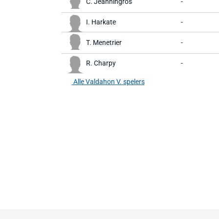
C. Jeanningros
-
I. Harkate
-
T. Menetrier
-
R. Charpy
-
Alle Valdahon V. spelers