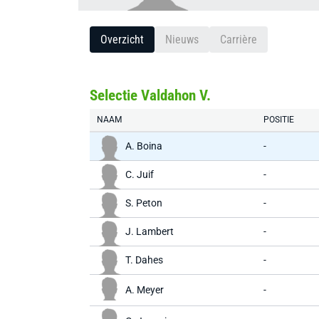
Overzicht
Nieuws
Carrière
Selectie Valdahon V.
NAAM
POSITIE
A. Boina
-
C. Juif
-
S. Peton
-
J. Lambert
-
T. Dahes
-
A. Meyer
-