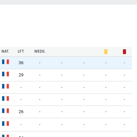
NAT.
LFT.
WEDS.
36
-
-
-
-
-
29
-
-
-
-
-
-
-
-
-
-
-
-
-
-
-
-
-
26
-
-
-
-
-
-
-
-
-
-
-