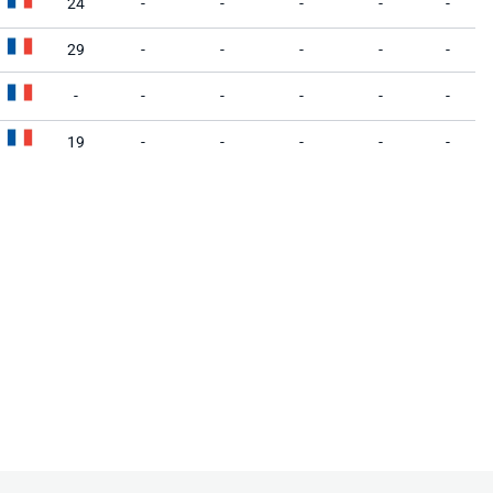
24
-
-
-
-
-
29
-
-
-
-
-
-
-
-
-
-
-
19
-
-
-
-
-