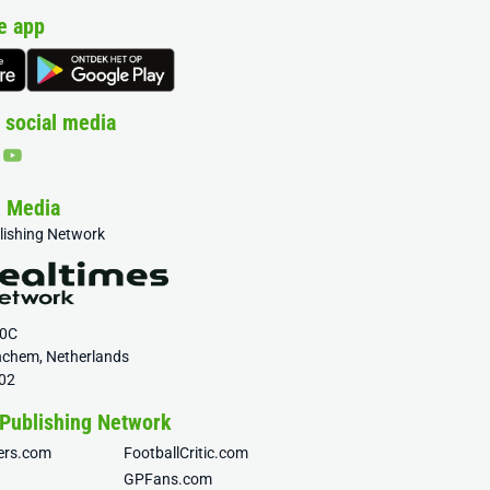
e app
 social media
& Media
blishing Network
20C
nchem, Netherlands
02
 Publishing Network
fers.com
FootballCritic.com
GPFans.com