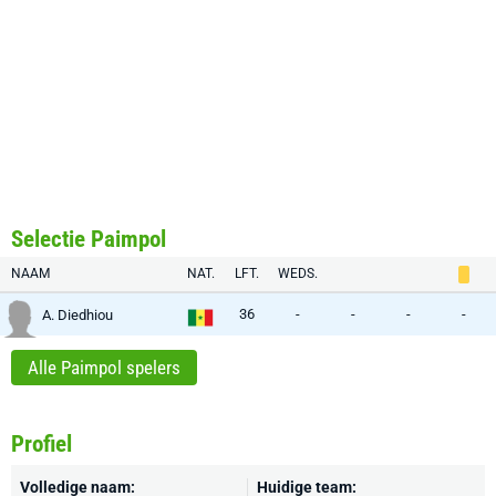
Selectie Paimpol
NAAM
NAT.
LFT.
WEDS.
36
-
-
-
-
A. Diedhiou
Alle Paimpol spelers
Profiel
Volledige naam:
Huidige team: