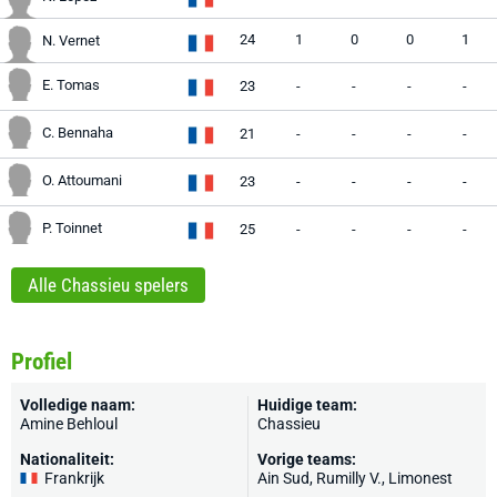
24
1
0
0
1
N. Vernet
E. Tomas
23
-
-
-
-
C. Bennaha
21
-
-
-
-
O. Attoumani
23
-
-
-
-
P. Toinnet
25
-
-
-
-
Alle Chassieu spelers
Profiel
Volledige naam:
Huidige team:
Amine Behloul
Chassieu
Nationaliteit:
Vorige teams:
Frankrijk
Ain Sud,
Rumilly V.
,
Limonest