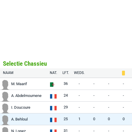
Selectie Chassieu
NAAM
NAT.
LFT.
WEDS.
36
-
-
-
-
M. Maarif
24
-
-
-
-
A. Abdelmoumene
29
-
-
-
-
I. Doucoure
25
1
0
0
0
A. Behloul
31
-
-
-
-
N. Lopez