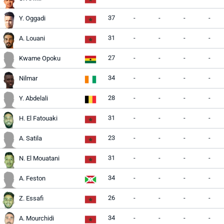
37
-
-
-
-
Y. Oggadi
31
-
-
-
-
A. Louani
27
-
-
-
-
Kwame Opoku
34
-
-
-
-
Nilmar
28
-
-
-
-
Y. Abdelali
31
-
-
-
-
H. El Fatouaki
23
-
-
-
-
A. Satila
31
-
-
-
-
N. El Mouatani
34
-
-
-
-
A. Feston
26
-
-
-
-
Z. Essafi
34
-
-
-
-
A. Mourchidi