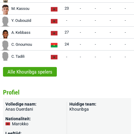
23
-
-
-
-
M. Kassou
-
-
-
-
-
Y. Oubouzid
27
-
-
-
-
A. Kebbass
24
-
-
-
-
C. Gnoumou
C. Tadili
-
-
-
-
-
Alle Khouribga spelers
Profiel
Volledige naam:
Huidige team:
Anas Ouerdani
Khouribga
Nationaliteit:
Marokko
Leeftijd: