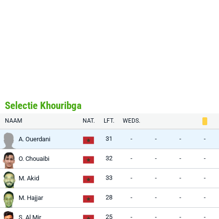
Selectie Khouribga
NAAM
NAT.
LFT.
WEDS.
31
-
-
-
-
A. Ouerdani
32
-
-
-
-
O. Chouaibi
33
-
-
-
-
M. Akid
28
-
-
-
-
M. Hajjar
25
-
-
-
-
S. Al Mir