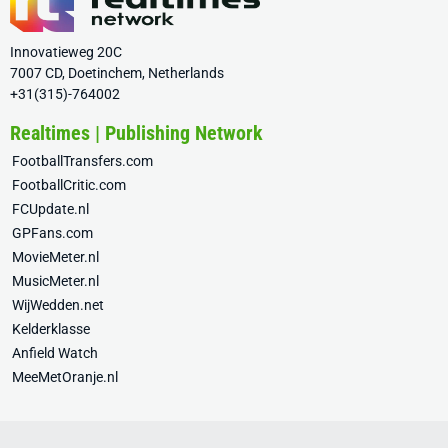
Innovatieweg 20C
7007 CD, Doetinchem, Netherlands
+31(315)-764002
Realtimes | Publishing Network
FootballTransfers.com
FootballCritic.com
FCUpdate.nl
GPFans.com
MovieMeter.nl
MusicMeter.nl
WijWedden.net
Kelderklasse
Anfield Watch
MeeMetOranje.nl