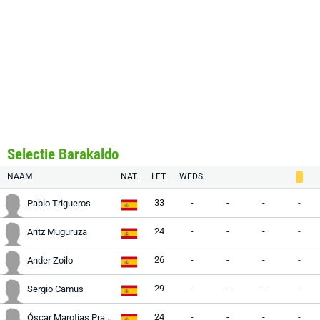
Selectie Barakaldo
NAAM
NAT.
LFT.
WEDS.
33
-
-
-
-
Pablo Trigueros
24
-
-
-
-
Aritz Muguruza
26
-
-
-
-
Ander Zoilo
29
-
-
-
-
Sergio Camus
24
-
-
-
-
Óscar Marotías Prados