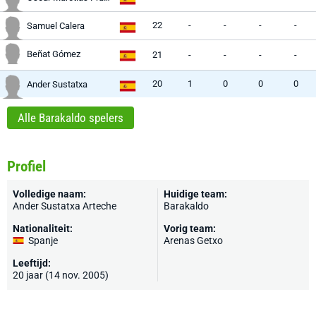
22
-
-
-
-
Samuel Calera
Beñat Gómez
21
-
-
-
-
20
1
0
0
0
Ander Sustatxa
Alle Barakaldo spelers
Profiel
Volledige naam:
Huidige team:
Ander Sustatxa Arteche
Barakaldo
Nationaliteit:
Vorig team:
Spanje
Arenas Getxo
Leeftijd:
20 jaar (14 nov. 2005)