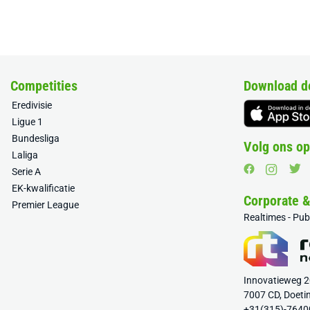
Competities
Download d
Eredivisie
Ligue 1
Bundesliga
Volg ons op
Laliga
Serie A
EK-kwalificatie
Corporate 
Premier League
Realtimes - Pu
Innovatieweg 
7007 CD, Doeti
+31(315)-7640