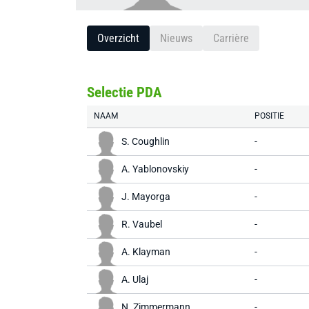
Overzicht
Nieuws
Carrière
Selectie PDA
NAAM
POSITIE
S. Coughlin
-
A. Yablonovskiy
-
J. Mayorga
-
R. Vaubel
-
A. Klayman
-
A. Ulaj
-
N. Zimmermann
-