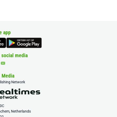
e app
 social media
& Media
blishing Network
20C
nchem, Netherlands
02