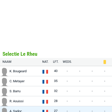
Selectie Le Rheu
NAAM
NAT.
LFT.
WEDS.
40
-
-
-
-
K. Bougeard
35
-
-
-
-
C. Metayer
32
-
-
-
-
S. Barru
28
-
-
-
-
R. Aouissi
27
-
-
-
-
A. Sadoc