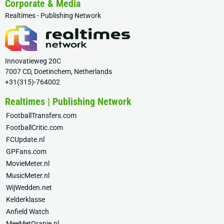
Corporate & Media
Realtimes - Publishing Network
Innovatieweg 20C
7007 CD, Doetinchem, Netherlands
+31(315)-764002
Realtimes | Publishing Network
FootballTransfers.com
FootballCritic.com
FCUpdate.nl
GPFans.com
MovieMeter.nl
MusicMeter.nl
WijWedden.net
Kelderklasse
Anfield Watch
MeeMetOranje.nl