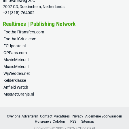
Innovatieweg 20C
7007 CD, Doetinchem, Netherlands
+31(315)-764002
Realtimes | Publishing Network
FootballTransfers.com
FootballCritic.com
FCUpdate.nl
GPFans.com
MovieMeter.nl
MusicMeter.nl
WijWedden.net
Kelderklasse
Anfield Watch
MeeMetOranje.nl
Over ons
Adverteren
Contact
Vacatures
Privacy
Algemene voorwaarden
Huisregels
Colofon
RSS
Sitemap
Copyright (©) 2005 - 2026
FCUpdate.nl