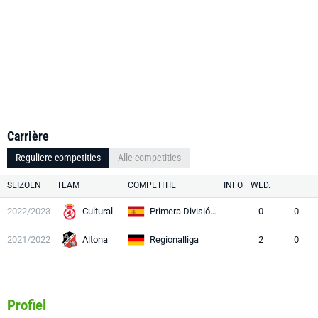
Carrière
Reguliere competities
Alle competities
SEIZOEN
TEAM
COMPETITIE
INFO
WED.
2022/2023
Cultural
Primera División RFEF
0
0
2021/2022
Altona
Regionalliga
2
0
Profiel