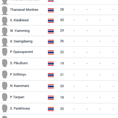
28
-
-
-
-
Thanawat Montree
35
-
-
-
-
S. Kladkleed
29
-
-
-
-
W. Yiamming
26
-
-
-
-
A. Saengdaeng
P. Opasayanont
22
-
-
-
-
S. Pikulhom
19
-
-
-
-
P. Srithinyu
21
-
-
-
-
N. Kaeomani
20
-
-
-
-
P. Tanpan
18
-
-
-
-
S. Pankhruea
20
-
-
-
-