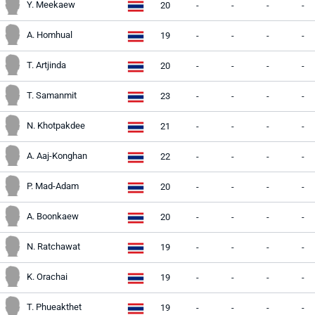
Y. Meekaew
20
-
-
-
-
A. Homhual
19
-
-
-
-
T. Artjinda
20
-
-
-
-
T. Samanmit
23
-
-
-
-
N. Khotpakdee
21
-
-
-
-
A. Aaj-Konghan
22
-
-
-
-
P. Mad-Adam
20
-
-
-
-
A. Boonkaew
20
-
-
-
-
N. Ratchawat
19
-
-
-
-
K. Orachai
19
-
-
-
-
T. Phueakthet
19
-
-
-
-