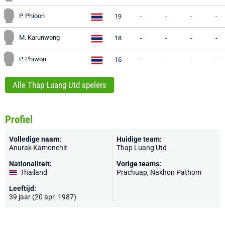
P. Phioon
19
-
-
-
-
M. Karunwong
18
-
-
-
-
P. Phiwon
16
-
-
-
-
Alle Thap Luang Utd spelers
Profiel
Volledige naam:
Huidige team:
Anurak Kamonchit
Thap Luang Utd
Nationaliteit:
Vorige teams:
Thailand
Prachuap, Nakhon Pathom
Leeftijd:
39 jaar (20 apr. 1987)