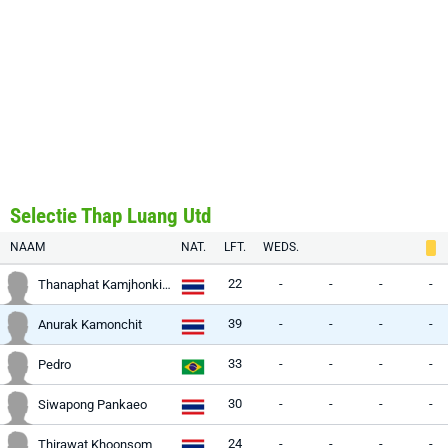
Selectie Thap Luang Utd
NAAM
NAT.
LFT.
WEDS.
22
-
-
-
-
Thanaphat Kamjhonkiadtikun
39
-
-
-
-
Anurak Kamonchit
33
-
-
-
-
Pedro
30
-
-
-
-
Siwapong Pankaeo
24
-
-
-
-
Thirawat Khoonsom