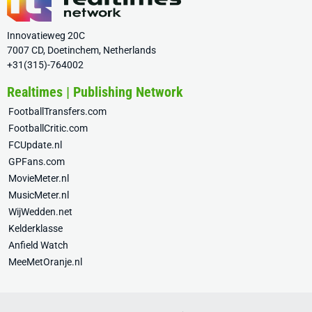
Innovatieweg 20C
7007 CD, Doetinchem, Netherlands
+31(315)-764002
Realtimes | Publishing Network
FootballTransfers.com
FootballCritic.com
FCUpdate.nl
GPFans.com
MovieMeter.nl
MusicMeter.nl
WijWedden.net
Kelderklasse
Anfield Watch
MeeMetOranje.nl