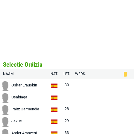
Selectie Ordizia
NAAM
NAT.
LFT.
WEDS.
30
-
-
-
-
Oskar Erauskin
-
-
-
-
-
Usabiaga
28
-
-
-
-
Iraitz Garmendia
29
-
-
-
-
Jakue
33
-
-
-
-
Ander Aranzegi