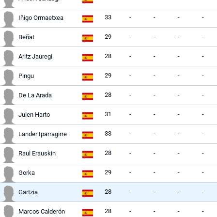
33
-
-
-
-
Iñigo Ormaetxea
29
-
-
-
-
Beñat
28
-
-
-
-
Aritz Jauregi
29
-
-
-
-
Pingu
28
-
-
-
-
De La Arada
31
-
-
-
-
Julen Harto
33
-
-
-
-
Lander Iparragirre
28
-
-
-
-
Raul Erauskin
29
-
-
-
-
Gorka
28
-
-
-
-
Gartzia
28
-
-
-
-
Marcos Calderón