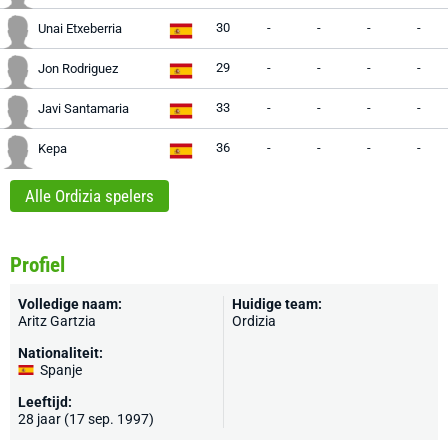
30
-
-
-
-
Unai Etxeberria
29
-
-
-
-
Jon Rodriguez
33
-
-
-
-
Javi Santamaria
36
-
-
-
-
Kepa
Alle Ordizia spelers
Profiel
Volledige naam:
Huidige team:
Aritz Gartzia
Ordizia
Nationaliteit:
Spanje
Leeftijd:
28 jaar (17 sep. 1997)