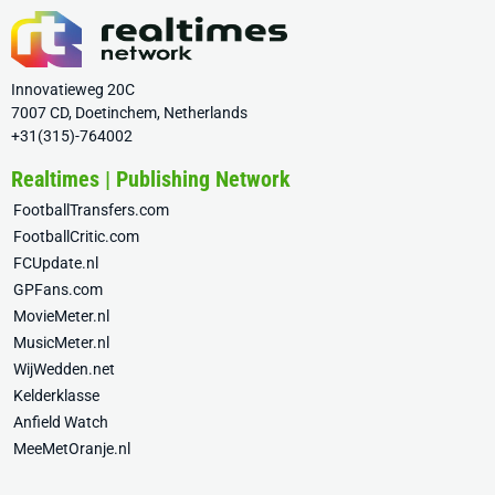
Innovatieweg 20C
7007 CD, Doetinchem, Netherlands
+31(315)-764002
Realtimes | Publishing Network
FootballTransfers.com
FootballCritic.com
FCUpdate.nl
GPFans.com
MovieMeter.nl
MusicMeter.nl
WijWedden.net
Kelderklasse
Anfield Watch
MeeMetOranje.nl