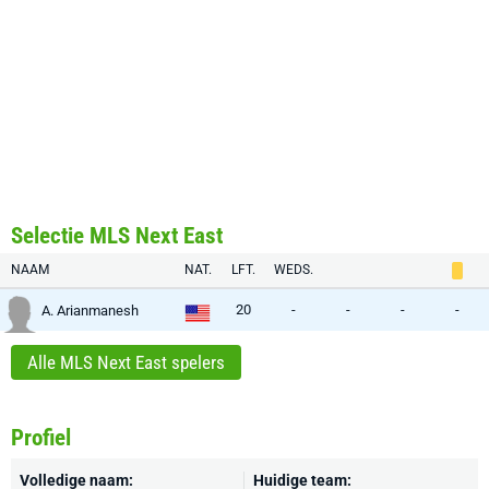
Selectie MLS Next East
NAAM
NAT.
LFT.
WEDS.
20
-
-
-
-
A. Arianmanesh
Alle MLS Next East spelers
Profiel
Volledige naam:
Huidige team: