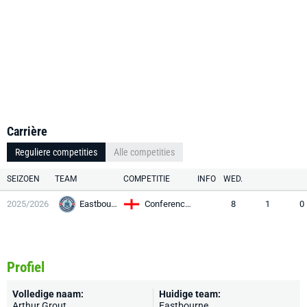
Carrière
Reguliere competities
Alle competities
SEIZOEN
TEAM
COMPETITIE
INFO
WED.
2025/2026
Eastbourne
Conference N / S
8
1
0
Profiel
Volledige naam:
Huidige team:
Arthur Grout
Eastbourne