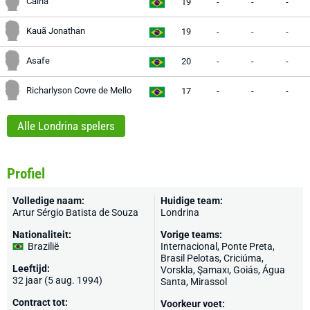
Cainã
19
-
-
-
Kauã Jonathan
19
-
-
-
Asafe
20
-
-
-
Richarlyson Covre de Mello
17
-
-
-
Alle Londrina spelers
Profiel
Volledige naam:
Huidige team:
Artur Sérgio Batista de Souza
Londrina
Nationaliteit:
Vorige teams:
Brazilië
Internacional
, Ponte Preta,
Brasil Pelotas, Criciúma,
Leeftijd:
Vorskla
, Şamaxı, Goiás, Água
32 jaar (5 aug. 1994)
Santa, Mirassol
Contract tot:
Voorkeur voet: