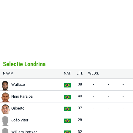
Selectie Londrina
NAAM
NAT.
LFT.
WEDS.
38
-
-
-
Wallace
40
-
-
-
Nino Paraíba
37
-
-
-
Gilberto
28
-
-
-
João Vitor
32
-
-
-
William Pottker