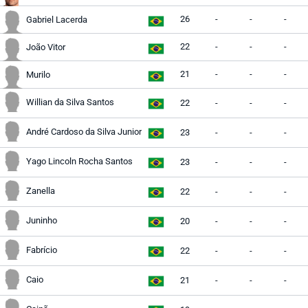
26
-
-
-
Gabriel Lacerda
22
-
-
-
João Vitor
21
-
-
-
Murilo
Willian da Silva Santos
22
-
-
-
André Cardoso da Silva Junior
23
-
-
-
Yago Lincoln Rocha Santos
23
-
-
-
Zanella
22
-
-
-
Juninho
20
-
-
-
Fabrício
22
-
-
-
Caio
21
-
-
-