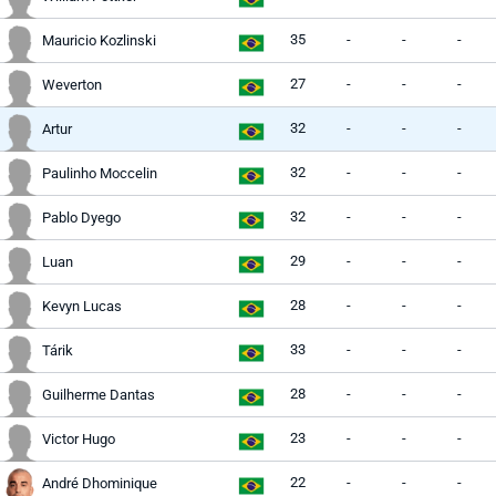
35
-
-
-
Mauricio Kozlinski
27
-
-
-
Weverton
32
-
-
-
Artur
32
-
-
-
Paulinho Moccelin
32
-
-
-
Pablo Dyego
29
-
-
-
Luan
28
-
-
-
Kevyn Lucas
33
-
-
-
Tárik
28
-
-
-
Guilherme Dantas
23
-
-
-
Victor Hugo
22
-
-
-
André Dhominique