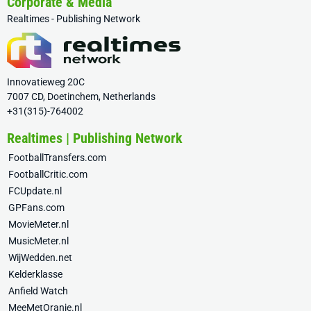
Corporate & Media
Realtimes - Publishing Network
Innovatieweg 20C
7007 CD, Doetinchem, Netherlands
+31(315)-764002
Realtimes | Publishing Network
FootballTransfers.com
FootballCritic.com
FCUpdate.nl
GPFans.com
MovieMeter.nl
MusicMeter.nl
WijWedden.net
Kelderklasse
Anfield Watch
MeeMetOranje.nl