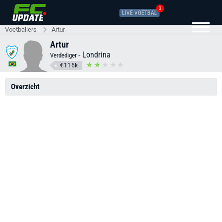
3
LIVE VOETBAL
Voetballers
Artur
Artur
-
Londrina
Verdediger
€116k
Overzicht